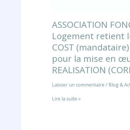
PAMI
dans
le
ASSOCIATION FONCI
MARCHE-
Logement retient l
CADRE
pour
COST (mandataire
la
pour la mise en œ
mise
en
REALISATION (COR
œuvre
des
Laisser un commentaire
/
Blog & Act
projets
en
Lire la suite »
CPI
et
CONCEPTION
REALISATION
(COREAL)