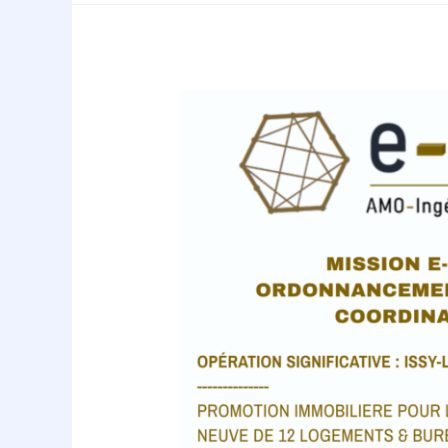
COVAPROM
missionne
E-
COST
pour
assurer
la
mission
d’OPC
de
l’immeuble
AXOMA,
une
promotion