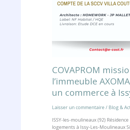
immobilière
de
12
logements
et
un
commerce
à
Issy-
les-
COVAPROM missionn
Moulineaux.
l’immeuble AXOMA,
un commerce à Iss
Laisser un commentaire
/
Blog & Act
ISSY-les-moulineaux (92) Résidence 
logements à Issy-Les-Moulineaux Si