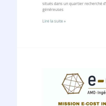
situés dans un quartier recherché d
généreuses
Lire la suite »
LE
MINISTERE
DE
LA
JUSTICE
missionne
E-