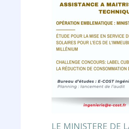
COST
Ingénierie
pour
l’étude
de
remise
en
service
des
panneaux
solaires
pour
l’ECS
LE MINISTERE DE L