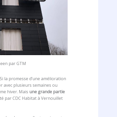
een par GTM
 Si la promesse d’une amélioration
ser avec plusieurs semaines ou
omme hiver. Mais
une grande partie
 par CDC Habitat à Vernouillet