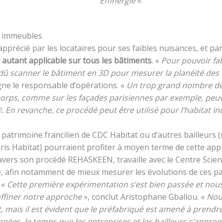
Effinergie
».
es immeubles
apprécié par les locataires pour ses faibles nuisances, et pa
 autant applicable sur tous les bâtiments
. «
Pour pouvoir fa
û scanner le bâtiment en 3D pour mesurer la planéité des 
igne le responsable d’opérations. «
Un trop grand nombre de 
-corps, comme sur les façades parisiennes par exemple, peuv
 revanche, ce procédé peut être utilisé pour l’habitat ind
 patrimoine francilien de CDC Habitat ou d’autres bailleurs
ris Habitat) pourraient profiter à moyen terme de cette app
avers son procédé REHASKEEN, travaille avec le Centre Scien
dé, afin notamment de mieux mesurer les évolutions de ces p
 «
Cette première expérimentation s’est bien passée et nous
affiner notre approche
», conclut Aristophane Gballou. «
Nou
 mais il est évident que le préfabriqué est amené à prendre
ées, le temps que les entreprises et les bailleurs s’appropr