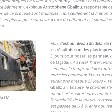
réfabriqués en usine, intégrant déjà l’isolant et la finition
 ce bâtiment
», explique
Aristophane Gballou,
responsable d
 de ce procédé sont multiples : non seulement la finition d
 en plus la pose sur la structure du bâtiment est simplifiée
te
».
Mais
c’est
au niveau du délai de r
les résultats sont les plus impr
3 jours pour poser les panneaux
de façade. «
Au total, l’interventi
semaine, le temps de faire toutes
entre les panneaux, là où un re
aurait pris presque 27 jours
», r
Gballou. «
Ensuite, le chantier s
menuiseries extérieures ont été
r GTM
l’étanchéité de la toiture-terrass
est passée de D à B, et le nouvea