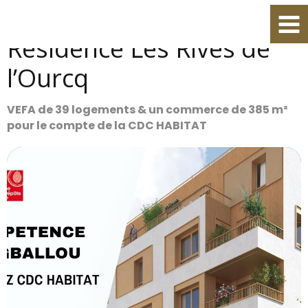
Aller
modal-check
BONDY (93)
au
contenu
Résidence Les Rives de
l’Ourcq
VEFA de 39 logements & un commerce de 385 m²
pour le compte de la CDC HABITAT